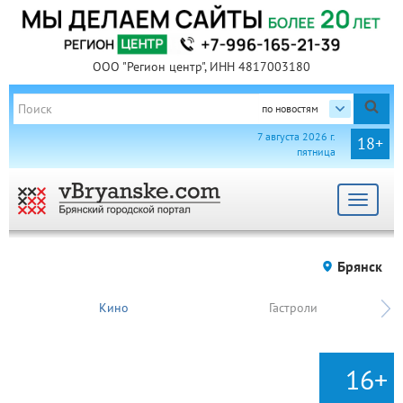
ООО "Регион центр", ИНН 4817003180
по новостям
7 августа 2026 г.
18+
пятница
Toggle
navigat
Брянск
Кино
Гастроли
16+