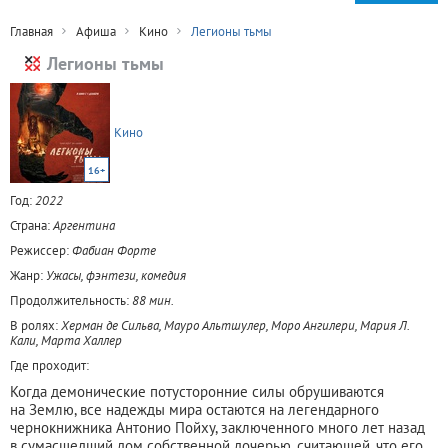
Главная
Афиша
Кино
Легионы тьмы
Легионы тьмы
Кино
16+
Год:
2022
Страна:
Аргентина
Режиссер:
Фабиан Форте
Жанр:
Ужасы, фэнтези, комедия
Продолжительность:
88 мин.
В ролях:
Херман де Сильва, Мауро Альтшулер, Моро Ангилери, Мария Л.
Кали, Марта Халлер
Где проходит:
Когда демонические потусторонние силы обрушиваются
на Землю, все надежды мира остаются на легендарного
чернокнижника Антонио Пойху, заключенного много лет назад
в сумасшедший дом собственной дочерью, считающей, что его