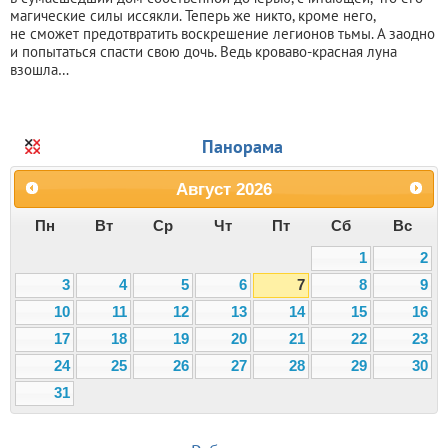
магические силы иссякли. Теперь же никто, кроме него,
не сможет предотвратить воскрешение легионов тьмы. А заодно
и попытаться спасти свою дочь. Ведь кроваво-красная луна
взошла…
Панорама
Август
2026
Пн
Вт
Ср
Чт
Пт
Сб
Вс
1
2
3
4
5
6
7
8
9
10
11
12
13
14
15
16
17
18
19
20
21
22
23
24
25
26
27
28
29
30
31