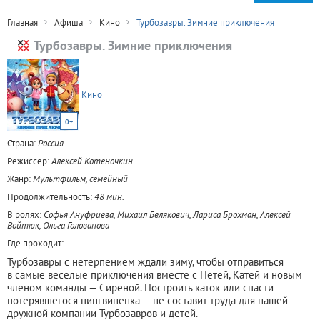
Главная
Афиша
Кино
Турбозавры. Зимние приключения
Турбозавры. Зимние приключения
Кино
0+
Страна:
Россия
Режиссер:
Алексей Котеночкин
Жанр:
Мультфильм, семейный
Продолжительность:
48 мин.
В ролях:
Софья Ануфриева, Михаил Белякович, Лариса Брохман, Алексей
Войтюк, Ольга Голованова
Где проходит:
Турбозавры с нетерпением ждали зиму, чтобы отправиться
в самые веселые приключения вместе с Петей, Катей и новым
членом команды — Сиреной. Построить каток или спасти
потерявшегося пингвиненка — не составит труда для нашей
дружной компании Турбозавров и детей.