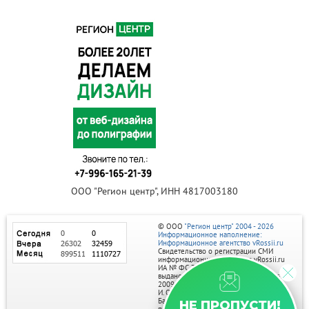
ООО "Регион центр", ИНН 4817003180
© ООО
"Регион центр" 2004 - 2026
Информационное наполнение:
Информационное агентство vRossii.ru
Свидетельство о регистрации СМИ
информационного агентства vRossii.ru
ИА № ФС 77‑35502
выдано РОСКОМНАДЗОРом 04 марта
2009г.
И. О. Главного редактора Нарыков А. Н.
Баннеры на портале размещаются на
НЕ ПРОПУСТИ!
правах рекламы.