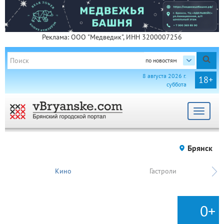
Реклама: ООО "Медведик", ИНН 3200007256
по новостям
8 августа 2026 г.
18+
суббота
Toggle
navigat
Брянск
Кино
Гастроли
0+