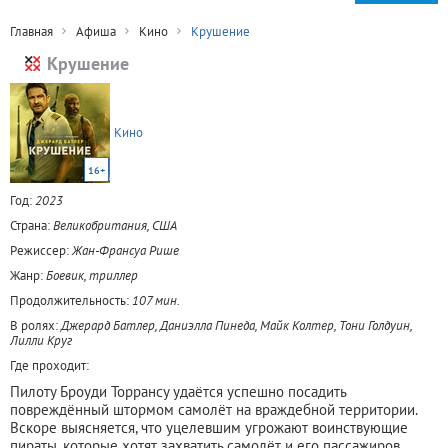
Главная
Афиша
Кино
Крушение
Крушение
Кино
16+
Год:
2023
Страна:
Великобритания, США
Режиссер:
Жан-Франсуа Рише
Жанр:
Боевик, триллер
Продолжительность:
107 мин.
В ролях:
Джерард Батлер, Даниэлла Пинеда, Майк Колтер, Тони Голдуин,
Лилли Круг
Где проходит:
Пилоту Броуди Торрансу удаётся успешно посадить
повреждённый штормом самолёт на враждебной территории.
Вскоре выясняется, что уцелевшим угрожают воинствующие
пираты, которые хотят захватить самолёт и его пассажиров