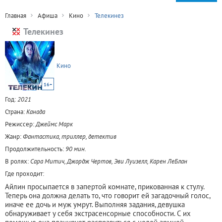
Главная
Афиша
Кино
Телекинез
Телекинез
Кино
16+
Год:
2021
Страна:
Канада
Режиссер:
Джеймс Марк
Жанр:
Фантастика, триллер, детектив
Продолжительность:
90 мин.
В ролях:
Сара Митич, Джордж Чертов, Эви Луизелл, Карен ЛеБлан
Где проходит:
Айлин просыпается в запертой комнате, прикованная к стулу.
Теперь она должна делать то, что говорит ей загадочный голос,
иначе ее дочь и муж умрут. Выполняя задания, девушка
обнаруживает у себя экстрасенсорные способности. С их