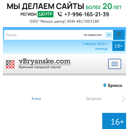
ООО "Регион центр", ИНН 4817003180
по новостям
7 августа 2026 г.
18+
пятница
Toggle
navigat
Брянск
Кино
Гастроли
16+