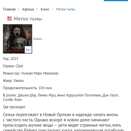
Главная
Афиша
Кино
Метки тьмы
Метки тьмы
Кино
16+
Год:
2021
Страна:
США
Режиссер:
Уильям Марк Маккалло
Жанр:
Ужасы
Продолжительность:
105 мин.
В ролях:
Джина Шоу, Томми Роуз, Анна Харриэтт Питтман, Дин Уэст,
Симби Хали
Где проходит:
Семья переезжает в Новый Орлеан в надежде начать жизнь
с чистого листа. Однако вскоре в новом доме начинают
происходить жуткие вещи — дети видят странные метки, мать
семейства Рэйчел преследует кукла, напоминающая погибшую