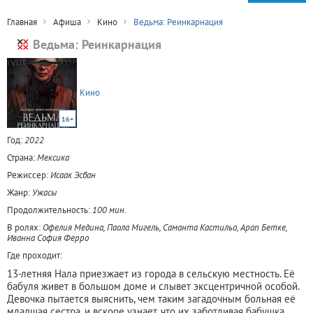
Главная
Афиша
Кино
Ведьма: Реинкарнация
Ведьма: Реинкарнация
Кино
16+
Год:
2022
Страна:
Мексика
Режиссер:
Исаак Эсбан
Жанр:
Ужасы
Продолжительность:
100 мин.
В ролях:
Офелия Медина, Паола Мигель, Саманта Кастильо, Арап Бетке,
Иванна София Ферро
Где проходит:
13-летняя Нала приезжает из города в сельскую местность. Её
бабуля живет в большом доме и слывет эксцентричной особой.
Девочка пытается выяснить, чем таким загадочным больная её
младшая сестра, и вскоре узнает, что их заботливая бабушка