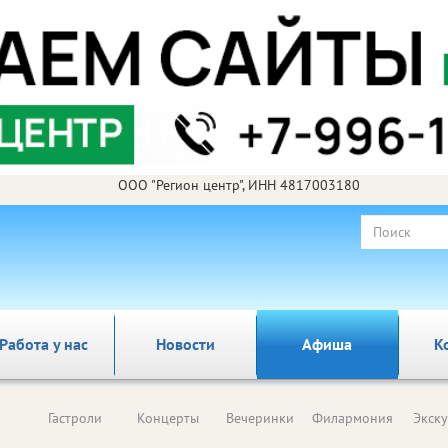
ООО "Регион центр", ИНН 4817003180
Работа у нас
Новости
Афиша
К
Гастроли
Концерты
Вечеринки
Филармония
Экск