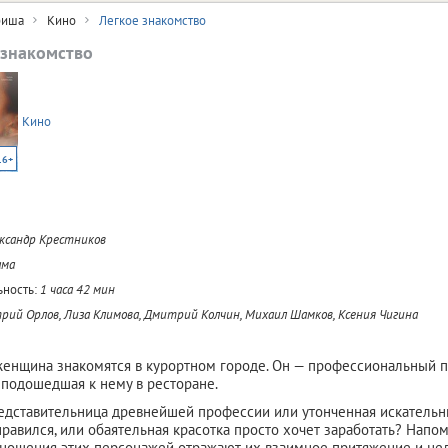
иша
Кино
Легкое знакомство
 знакомство
Кино
16+
ксандр Крестников
ама
ность:
1 часа 42 мин
ий Орлов, Лиза Климова, Дмитрий Колчин, Михаил Шамков, Ксения Чигина
енщина знакомятся в курортном городе. Он — профессиональный пс
 подошедшая к нему в ресторане.
едставительница древнейшей профессии или утонченная искательн
нравился, или обаятельная красотка просто хочет заработать? На
ношения этих персонажей отражают их взаимное притяжение и недо