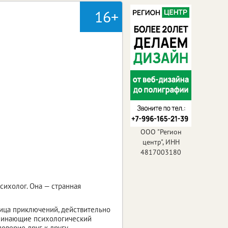
16+
ООО "Регион
центр", ИНН
4817003180
ихолог. Она — странная
ица приключений, действительно
поминающие психологический
верие друг к другу,