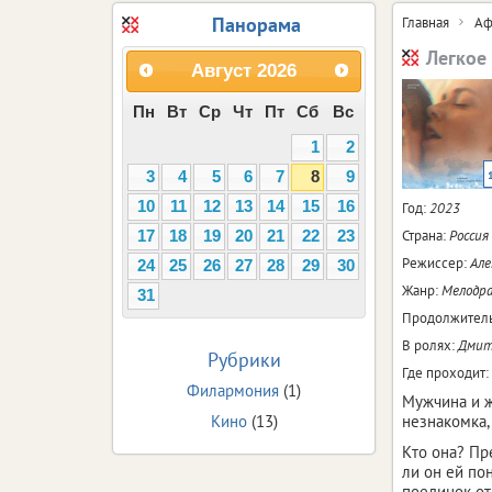
Панорама
Главная
Аф
Легкое
Август
2026
Пн
Вт
Ср
Чт
Пт
Сб
Вс
1
2
3
4
5
6
7
8
9
10
11
12
13
14
15
16
Год:
2023
Страна:
Россия
17
18
19
20
21
22
23
Режиссер:
Але
24
25
26
27
28
29
30
Жанр:
Мелодр
31
Продолжитель
В ролях:
Дмитр
Рубрики
Где проходит:
Филармония
(1)
Мужчина и ж
Кино
(13)
незнакомка,
Кто она? Пр
ли он ей по
поединок от