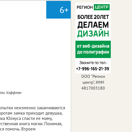
6+
ООО "Регион
центр", ИНН
4817003180
елли Хоффман
 попытки неизменно заканчиваются
оротам замка приходит девушка,
мка Юлиуса спасти ее маму,
ественная книга магии. Понимая,
тся помочь. Втроем