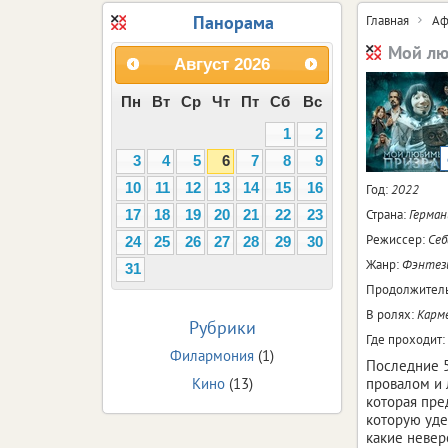
Панорама
Главная
Аф
Мой лю
Август
2026
Пн
Вт
Ср
Чт
Пт
Сб
Вс
1
2
3
4
5
6
7
8
9
10
11
12
13
14
15
16
Год:
2022
Страна:
Герман
17
18
19
20
21
22
23
Режиссер:
Себ
24
25
26
27
28
29
30
Жанр:
Фэнтези
31
Продолжитель
В ролях:
Карм
Рубрики
Где проходит:
Филармония
(1)
Последние 5
Кино
(13)
провалом и 
которая пре
которую уде
какие невер