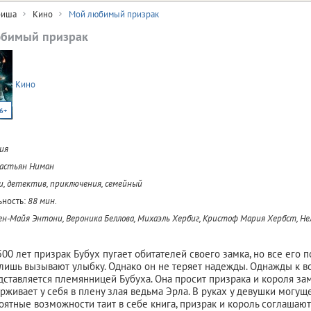
иша
Кино
Мой любимый призрак
бимый призрак
Кино
6+
ия
астьян Ниман
, детектив, приключения, семейный
ность:
88 мин.
ен-Майя Энтони, Вероника Беллова, Михаэль Хербиг, Кристоф Мария Хербст, Н
00 лет призрак Бубух пугает обитателей своего замка, но все его
лишь вызывают улыбку. Однако он не теряет надежды. Однажды к в
дставляется племянницей Бубуха. Она просит призрака и короля за
рживает у себя в плену злая ведьма Эрла. В руках у девушки могущ
оятные возможности таит в себе книга, призрак и король соглашаю