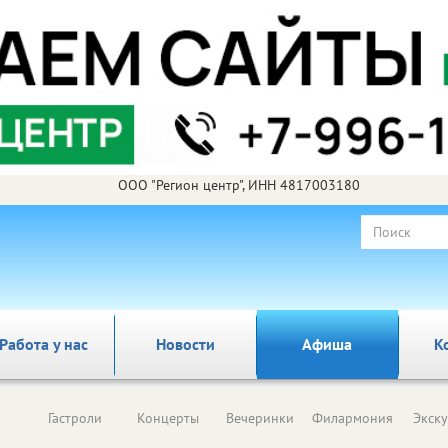
ООО "Регион центр", ИНН 4817003180
Работа у нас
Новости
Афиша
К
Гастроли
Концерты
Вечеринки
Филармония
Экск