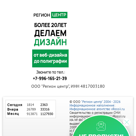
ООО "Регион центр", ИНН 4817003180
© ООО
"Регион центр" 2004 - 2026
Информационное наполнение:
Информационное агентство vRossii.ru
Свидетельство о регистрации СМИ
информационного агентства vRossii.ru
ИА № ФС 77‑35502
выдано РОСКОМНАДЗОРом 04 марта
2009г.
И. О. Главного редактора Нарыков А. Н.
Баннеры на портале размещаются на