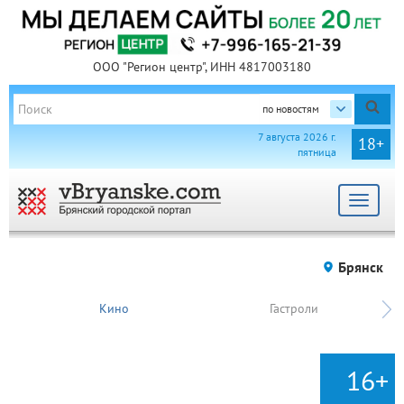
ООО "Регион центр", ИНН 4817003180
по новостям
7 августа 2026 г.
18+
пятница
Toggle
navigat
Брянск
Кино
Гастроли
16+