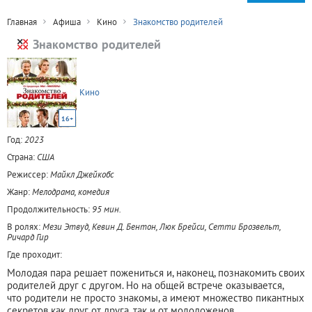
Главная
Афиша
Кино
Знакомство родителей
Знакомство родителей
Кино
16+
Год:
2023
Страна:
США
Режиссер:
Майкл Джейкобс
Жанр:
Мелодрама, комедия
Продолжительность:
95 мин.
В ролях:
Мези Этвуд, Кевин Д. Бентон, Люк Брейси, Сетти Брозвельт,
Ричард Гир
Где проходит:
Молодая пара решает пожениться и, наконец, познакомить своих
родителей друг с другом. Но на общей встрече оказывается,
что родители не просто знакомы, а имеют множество пикантных
секретов как друг от друга, так и от молодоженов.