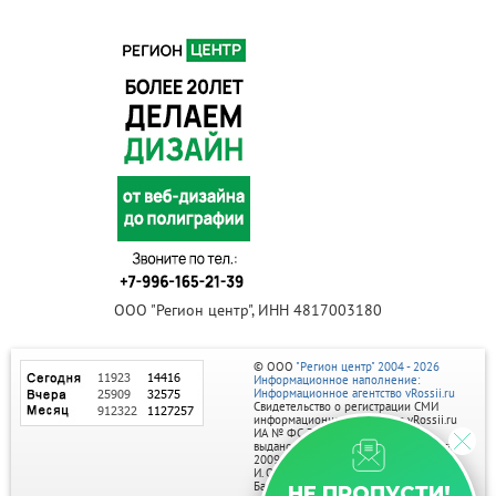
ООО "Регион центр", ИНН 4817003180
© ООО
"Регион центр" 2004 - 2026
Информационное наполнение:
Информационное агентство vRossii.ru
Свидетельство о регистрации СМИ
информационного агентства vRossii.ru
ИА № ФС 77‑35502
выдано РОСКОМНАДЗОРом 04 марта
2009г.
И. О. Главного редактора Нарыков А. Н.
Баннеры на портале размещаются на
НЕ ПРОПУСТИ!