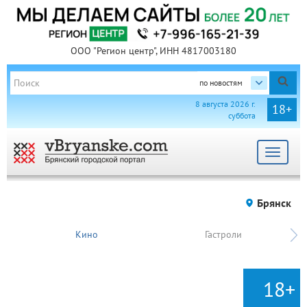
ООО "Регион центр", ИНН 4817003180
по новостям
8 августа 2026 г.
18+
суббота
Toggle
navigat
Брянск
Кино
Гастроли
18+