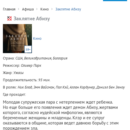
Главная
Афиша
Кино
Заклятие Абизу
Заклятие Абизу
Кино
18+
Страна:
США, Великобритания, Болгария
Режиссер:
Оливер Парк
Жанр:
Ужасы
Продолжительность:
93 мин.
В ролях:
Ник Блад, Эмм Вайсман, Пол Кэй, Аллан Кордунер, Дэниэл Бен Зеноу
Где проходит:
Молодая супружеская пара с нетерпением ждет ребенка.
Но еще больше его появления ждет демон Абизу, жертвами
которого, согласно иудейской мифологии, являются
беременные женщины и младенцы. Клэр и ее супруг
оказываются в общине, которая ведет давнюю борьбу с этим
порождением зла.