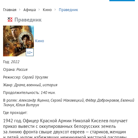
Главная
Афиша
Кино
Праведник
Праведник
Кино
12+
Год:
2022
Страна:
Россия
Режиссер:
Сергей Урсуляк
Жанр:
Драма, военный, история
Продолжительность:
140 мин.
В ролях:
Александр Яценко, Сергей Маковецкий, Фёдор Добронравов, Евгений
Ткачук, Юлия Витрук
Где проходит:
1942 год. Офицер Красной Армии Николай Киселев получает
приказ вывести с оккупированных белорусских земель
за линию фронта свыше двухсот евреев — стариков, женщин
и детей, чудом избежавших неминуемой жестокой расправы.