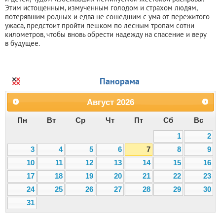
Этим истощенным, измученным голодом и страхом людям,
потерявшим родных и едва не сошедшим с ума от пережитого
ужаса, предстоит пройти пешком по лесным тропам сотни
километров, чтобы вновь обрести надежду на спасение и веру
в будущее.
Панорама
Август
2026
Пн
Вт
Ср
Чт
Пт
Сб
Вс
1
2
3
4
5
6
7
8
9
10
11
12
13
14
15
16
17
18
19
20
21
22
23
24
25
26
27
28
29
30
31