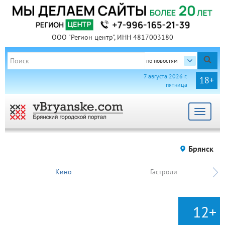
ООО "Регион центр", ИНН 4817003180
по новостям
7 августа 2026 г.
18+
пятница
Toggle
navigat
Брянск
Кино
Гастроли
12+