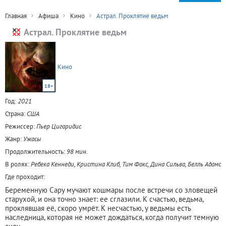
Главная
Афиша
Кино
Астрал. Проклятие ведьм
Астрал. Проклятие ведьм
Кино
18+
Год:
2021
Страна:
США
Режиссер:
Пьер Цигаридис
Жанр:
Ужасы
Продолжительность:
98 мин.
В ролях:
Ребека Кеннеди, Кристина Клиб, Тим Фокс, Дина Сильва, Белль Адамс
Где проходит:
Беременную Сару мучают кошмары после встречи со зловещей
старухой, и она точно знает: ее сглазили. К счастью, ведьма,
проклявшая её, скоро умрёт. К несчастью, у ведьмы есть
наследница, которая не может дождаться, когда получит темную