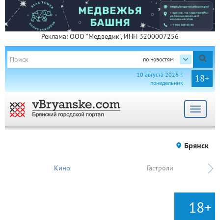
Реклама: ООО "Медведик", ИНН 3200007256
по новостям
10 августа 2026 г.
18+
понедельник
Toggle
navigat
Брянск
Кино
Гастроли
18+