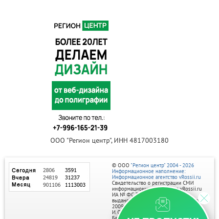
ООО "Регион центр", ИНН 4817003180
© ООО
"Регион центр" 2004 - 2026
Информационное наполнение:
Информационное агентство vRossii.ru
Свидетельство о регистрации СМИ
информационного агентства vRossii.ru
ИА № ФС 77‑35502
выдано РОСКОМНАДЗОРом 04 марта
2009г.
И. О. Главного редактора Нарыков А. Н.
Баннеры на портале размещаются на