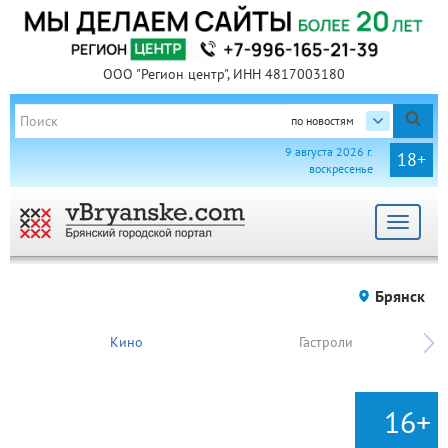
ООО "Регион центр", ИНН 4817003180
по новостям
9 августа 2026 г.
18+
воскресенье
Toggle
navigat
Брянск
Кино
Гастроли
16+