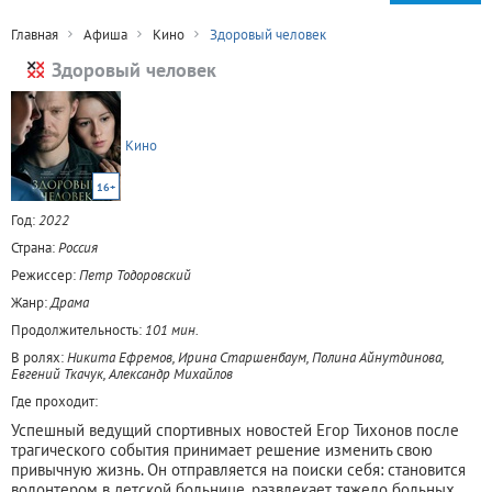
Главная
Афиша
Кино
Здоровый человек
Здоровый человек
Кино
16+
Год:
2022
Страна:
Россия
Режиссер:
Петр Тодоровский
Жанр:
Драма
Продолжительность:
101 мин.
В ролях:
Никита Ефремов, Ирина Старшенбаум, Полина Айнутдинова,
Евгений Ткачук, Александр Михайлов
Где проходит:
Успешный ведущий спортивных новостей Егор Тихонов после
трагического события принимает решение изменить свою
привычную жизнь. Он отправляется на поиски себя: становится
волонтером в детской больнице, развлекает тяжело больных