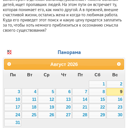
детей, ищет пропавших людей. На этом пути он встречает ту,
которая понимает его, как никто другой. А в прежней, внешне
счастливой жизни, остались жена и когда-то любимая работа.
Куда его приведет этот поиск и какую цену придется заплатить
за то, чтобы хоть немного приблизиться к осознанию смысла
своего существования?
Панорама
Август
2026
Пн
Вт
Ср
Чт
Пт
Сб
Вс
1
2
3
4
5
6
7
8
9
10
11
12
13
14
15
16
17
18
19
20
21
22
23
24
25
26
27
28
29
30
31