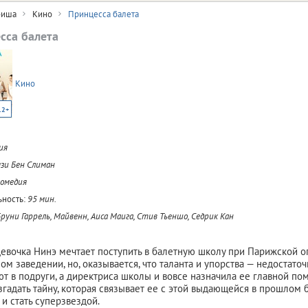
иша
Кино
Принцесса балета
сса балета
Кино
12+
ия
зи Бен Слиман
комедия
ность:
95 мин.
руни Гаррель, Майвенн, Аиса Маига, Стив Тьеншо, Седрик Кан
евочка Нинэ мечтает поступить в балетную школу при Парижской оп
ном заведении, но, оказывается, что таланта и упорства — недостат
т в подруги, а директриса школы и вовсе назначила ее главной пом
згадать тайну, которая связывает ее с этой выдающейся в прошлом 
 и стать суперзвездой.