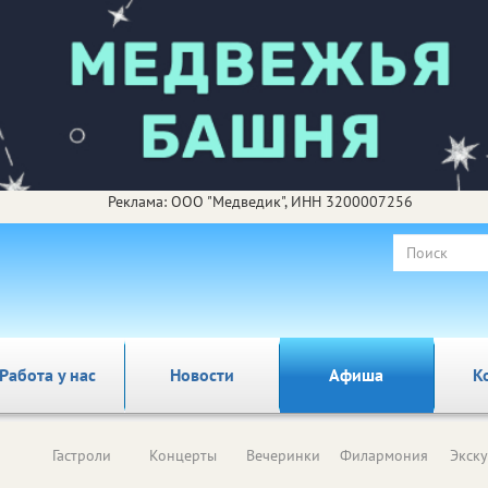
Реклама: ООО "Медведик", ИНН 3200007256
Работа у нас
Новости
Афиша
К
Гастроли
Концерты
Вечеринки
Филармония
Экск