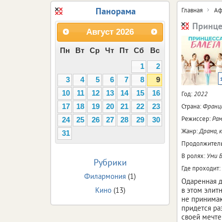
Панорама
Главная
Аф
Принце
Август
2026
Пн
Вт
Ср
Чт
Пт
Сб
Вс
1
2
3
4
5
6
7
8
9
10
11
12
13
14
15
16
Год:
2022
Страна:
Франц
17
18
19
20
21
22
23
Режиссер:
Рам
24
25
26
27
28
29
30
Жанр:
Драма, 
31
Продолжитель
В ролях:
Уми Б
Рубрики
Где проходит:
Филармония
(1)
Одаренная д
Кино
(13)
в этом элит
не принимаю
придется ра
своей мечте