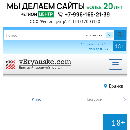
ООО "Регион центр", ИНН 4817003180
по новостям
10 августа 2026 г.
18+
понедельник
Toggle
navigat
Брянск
Кино
Гастроли
18+