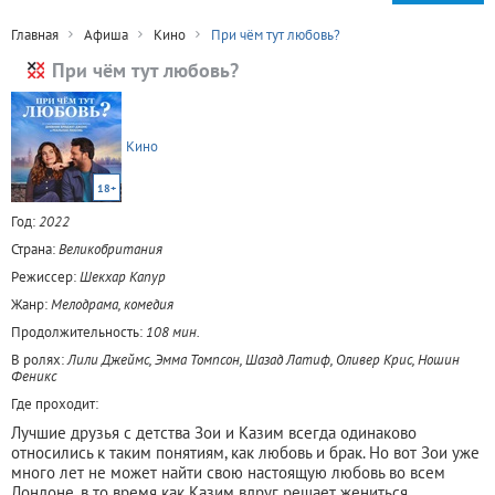
Главная
Афиша
Кино
При чём тут любовь?
При чём тут любовь?
Кино
18+
Год:
2022
Страна:
Великобритания
Режиссер:
Шекхар Капур
Жанр:
Мелодрама, комедия
Продолжительность:
108 мин.
В ролях:
Лили Джеймс, Эмма Томпсон, Шазад Латиф, Оливер Крис, Ношин
Феникс
Где проходит:
Лучшие друзья с детства Зои и Казим всегда одинаково
относились к таким понятиям, как любовь и брак. Но вот Зои уже
много лет не может найти свою настоящую любовь во всем
Лондоне, в то время как Казим вдруг решает жениться