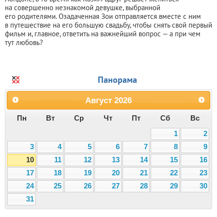
на совершенно незнакомой девушке, выбранной
его родителями. Озадаченная Зои отправляется вместе с ним
в путешествие на его большую свадьбу, чтобы снять свой первый
фильм и, главное, ответить на важнейший вопрос — а при чем
тут любовь?
Панорама
Август
2026
Пн
Вт
Ср
Чт
Пт
Сб
Вс
1
2
3
4
5
6
7
8
9
10
11
12
13
14
15
16
17
18
19
20
21
22
23
24
25
26
27
28
29
30
31