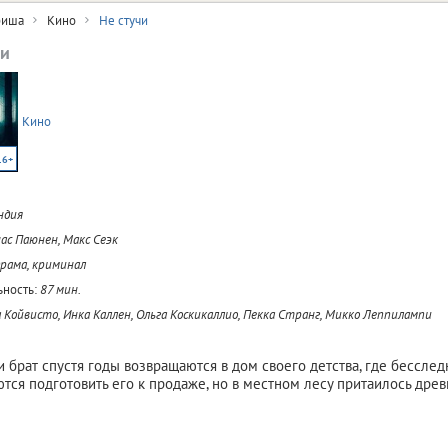
иша
Кино
Не стучи
чи
Кино
16+
ндия
ас Паюнен, Макс Сеэк
драма, криминал
ность:
87 мин.
 Койвисто, Инка Каллен, Ольга Коскикаллио, Пекка Странг, Микко Леппилампи
и брат спустя годы возвращаются в дом своего детства, где бесслед
тся подготовить его к продаже, но в местном лесу притаилось дре