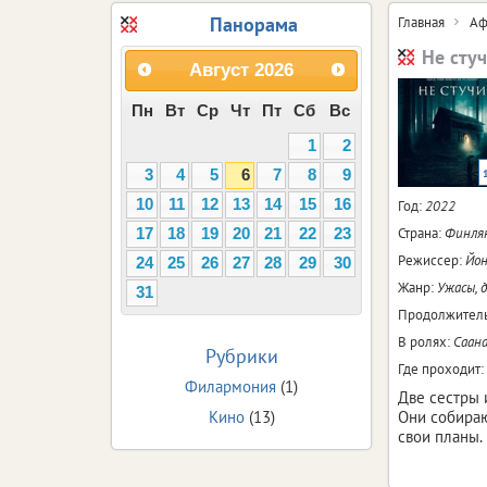
Панорама
Главная
Аф
Не сту
Август
2026
Пн
Вт
Ср
Чт
Пт
Сб
Вс
1
2
3
4
5
6
7
8
9
10
11
12
13
14
15
16
Год:
2022
Страна:
Финля
17
18
19
20
21
22
23
Режиссер:
Йон
24
25
26
27
28
29
30
Жанр:
Ужасы, 
31
Продолжитель
В ролях:
Саана
Рубрики
Где проходит:
Филармония
(1)
Две сестры 
Кино
(13)
Они собираю
свои планы.