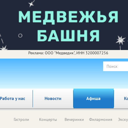
Реклама: ООО "Медведик", ИНН 3200007256
Работа у нас
Новости
Афиша
К
Гастроли
Концерты
Вечеринки
Филармония
Экск