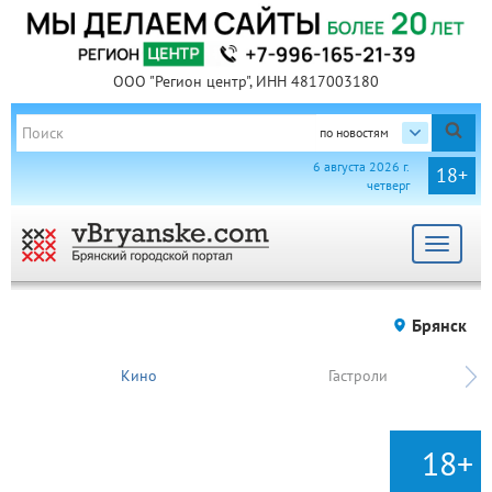
ООО "Регион центр", ИНН 4817003180
по новостям
6 августа 2026 г.
18+
четверг
Toggle
navigat
Брянск
Кино
Гастроли
18+