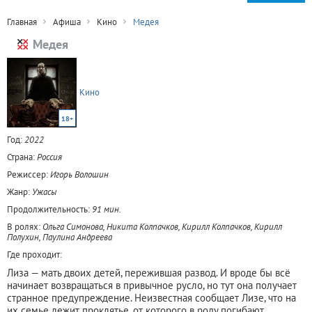
Главная
Афиша
Кино
Медея
Медея
Кино
18+
Год:
2022
Страна:
Россия
Режиссер:
Игорь Волошин
Жанр:
Ужасы
Продолжительность:
91 мин.
В ролях:
Ольга Симонова, Никита Колпачков, Кирилл Колпачков, Кирилл
Полухин, Паулина Андреева
Где проходит:
Лиза — мать двоих детей, пережившая развод. И вроде бы всё
начинает возвращаться в привычное русло, но тут она получает
странное предупреждение. Неизвестная сообщает Лизе, что на
их семье лежит проклятье, от которого в роду погибают