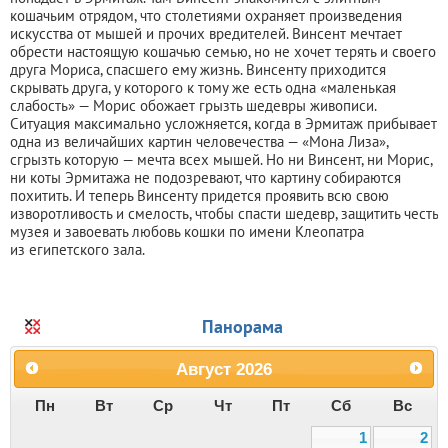
кошачьим отрядом, что столетиями охраняет произведения
искусства от мышей и прочих вредителей. Винсент мечтает
обрести настоящую кошачью семью, но не хочет терять и своего
друга Мориса, спасшего ему жизнь. Винсенту приходится
скрывать друга, у которого к тому же есть одна «маленькая
слабость» — Морис обожает грызть шедевры живописи.
Ситуация максимально усложняется, когда в Эрмитаж прибывает
одна из величайших картин человечества — «Мона Лиза»,
сгрызть которую — мечта всех мышей. Но ни Винсент, ни Морис,
ни коты Эрмитажа не подозревают, что картину собираются
похитить. И теперь Винсенту придется проявить всю свою
изворотливость и смелость, чтобы спасти шедевр, защитить честь
музея и завоевать любовь кошки по имени Клеопатра
из египетского зала.
Панорама
Август
2026
Пн
Вт
Ср
Чт
Пт
Сб
Вс
1
2