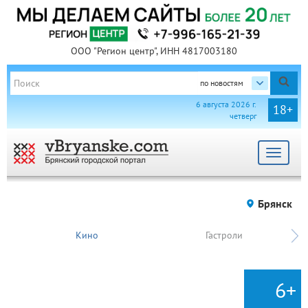
ООО "Регион центр", ИНН 4817003180
по новостям
6 августа 2026 г.
18+
четверг
Toggle
navigat
Брянск
Кино
Гастроли
6+