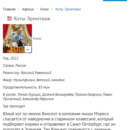
Главная
Афиша
Кино
Коты Эрмитажа
Коты Эрмитажа
Кино
6+
Год:
2022
Страна:
Россия
Режиссер:
Василий Ровенский
Жанр:
Мультфильм, детский, комедия
Продолжительность:
83 мин.
В ролях:
Роман Курцын, Диомид Виноградов, Полина Гагарина, Павел
Прилучный, Александр Гаврилин
Где проходит:
Юный кот по имени Винсент в компании мыши Мориса
спасается от наводнения в старинном клавесине, который
подбирают моряки и отправляют в Санкт-Петербург, где он
попадает в Эрмитаж. Там Винсент знакомится с элитным