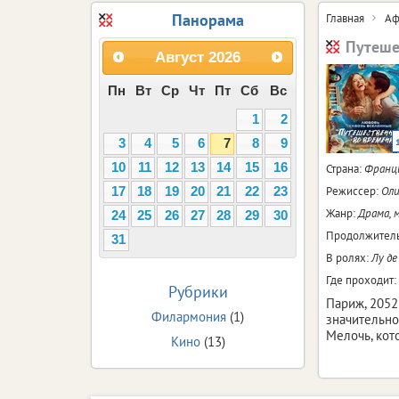
Панорама
Главная
Аф
Путеше
Август
2026
Пн
Вт
Ср
Чт
Пт
Сб
Вс
1
2
3
4
5
6
7
8
9
10
11
12
13
14
15
16
Страна:
Франц
Режиссер:
Оли
17
18
19
20
21
22
23
Жанр:
Драма, 
24
25
26
27
28
29
30
Продолжитель
31
В ролях:
Лу де
Где проходит:
Рубрики
Париж, 2052
Филармония
(1)
значительно
Мелочь, кот
Кино
(13)