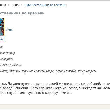
иша
Кино
Путешественница во времени
ственница во времени
Кино
16+
ия
вье Тренэр
мелодрама
ность:
120 мин.
 Лааж, Рафаэль Персонас, Изабель Карре, Грегори Гадебуа, Эстер Гаррель
 год. Джулия путешествует по своей жизни в поисках событий, изме
е вроде национального музыкального конкурса, а иногда такая мело
орая спустя годы рушит всю карьеру и жизнь.