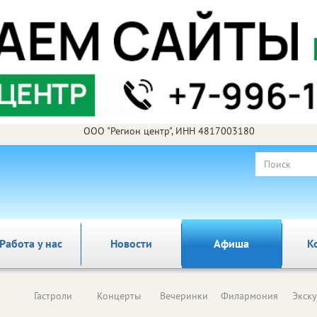
ООО "Регион центр", ИНН 4817003180
Работа у нас
Новости
Афиша
К
Гастроли
Концерты
Вечеринки
Филармония
Экск