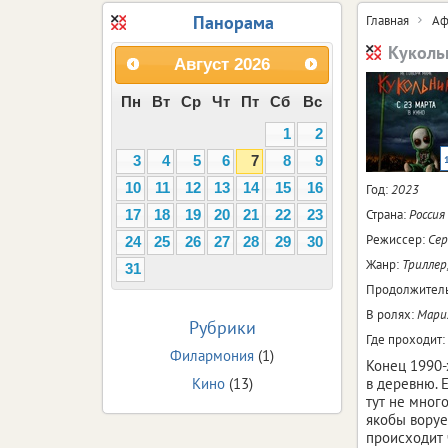
Панорама
Главная
Аф
Куколь
Август
2026
Пн
Вт
Ср
Чт
Пт
Сб
Вс
1
2
3
4
5
6
7
8
9
10
11
12
13
14
15
16
Год:
2023
Страна:
Россия
17
18
19
20
21
22
23
Режиссер:
Сер
24
25
26
27
28
29
30
Жанр:
Триллер
31
Продолжитель
В ролях:
Мария
Рубрики
Где проходит:
Филармония
(1)
Конец 1990-
Кино
(13)
в деревню. 
тут не мног
якобы воруе
происходит ч