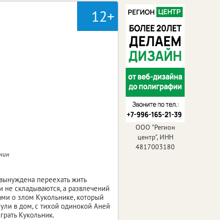
12+
ООО "Регион
центр", ИНН
4817003180
енин
 вынуждена переехать жить
и не складываются, а развлечений
ами о злом Кукольнике, который
нули в дом, с тихой одинокой Аней
играть Кукольник.