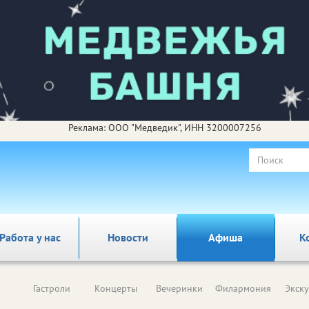
Реклама: ООО "Медведик", ИНН 3200007256
Работа у нас
Новости
Афиша
К
Гастроли
Концерты
Вечеринки
Филармония
Экск