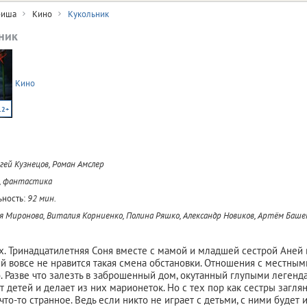
иша
Кино
Кукольник
ник
Кино
12+
гей Кузнецов, Роман Амслер
, фантастика
ность:
92 мин.
 Миронова, Виталия Корниенко, Полина Ряшко, Александр Новиков, Артём Баш
х. Тринадцатилетняя Соня вместе с мамой и младшей сестрой Аней
Ей вовсе не нравится такая смена обстановки. Отношения с местным
о. Разве что залезть в заброшенный дом, окутанный глупыми легенд
т детей и делает из них марионеток. Но с тех пор как сестры загля
то-то странное. Ведь если никто не играет с детьми, с ними будет 