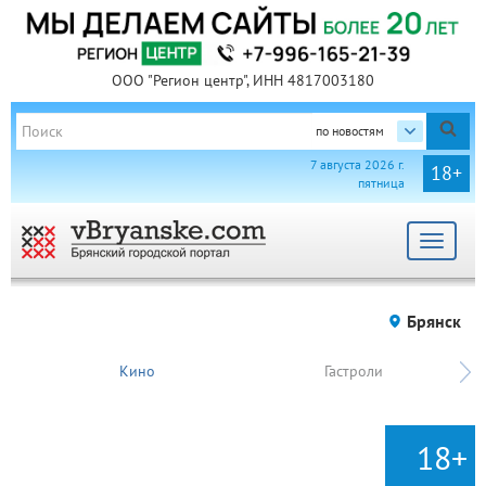
ООО "Регион центр", ИНН 4817003180
по новостям
7 августа 2026 г.
18+
пятница
Toggle
navigat
Брянск
Кино
Гастроли
18+