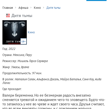
Главная
Афиша
Кино
Дитя тьмы
Дитя тьмы
Кино
18+
Год:
2022
Страна:
Мексика, Перу
Режиссер:
Мишель Гарса Сервера
Жанр:
Ужасы, драма
Продолжительность:
97 мин.
В ролях:
Наталия Солан, Альфонсо Досаль, Майра Баталья, Соня Коу, Аида
Лопес
Где проходит:
Валери беременна. Но ее безмерная радость внезапно
сменяется тревогой и ожиданием чего-то зловещего. Будто что-
то затаилось у нее во чреве и ждет своего часа. Друзья считают,
что во всем виноваты гормоны, и с рождением малыша