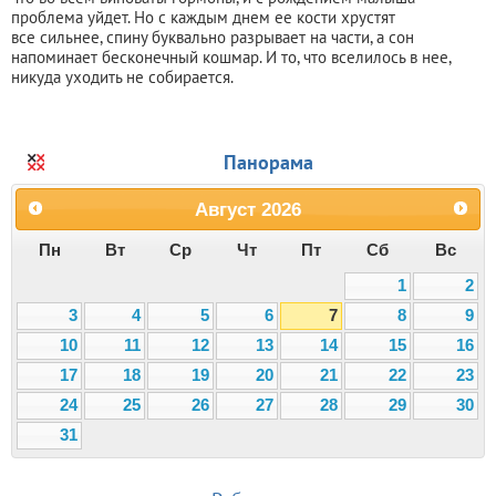
проблема уйдет. Но с каждым днем ее кости хрустят
все сильнее, спину буквально разрывает на части, а сон
напоминает бесконечный кошмар. И то, что вселилось в нее,
никуда уходить не собирается.
Панорама
Август
2026
Пн
Вт
Ср
Чт
Пт
Сб
Вс
1
2
3
4
5
6
7
8
9
10
11
12
13
14
15
16
17
18
19
20
21
22
23
24
25
26
27
28
29
30
31