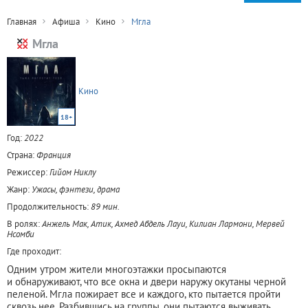
Главная
Афиша
Кино
Мгла
Мгла
Кино
18+
Год:
2022
Страна:
Франция
Режиссер:
Гийом Никлу
Жанр:
Ужасы, фэнтези, драма
Продолжительность:
89 мин.
В ролях:
Анжель Мак, Атик, Ахмед Абдель Лауи, Килиан Лармони, Мервей
Нсомби
Где проходит:
Одним утром жители многоэтажки просыпаются
и обнаруживают, что все окна и двери наружу окутаны черной
пеленой. Мгла пожирает все и каждого, кто пытается пройти
сквозь нее. Разбившись на группы, они пытаются выживать.