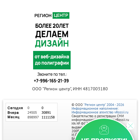
ООО "Регион центр", ИНН 4817003180
© ООО
"Регион центр" 2004 - 2026
Информационное наполнение:
Информационное агентство vRossii.ru
Свидетельство о регистрации СМИ
информационного агентства vRossii.ru
ИА № ФС 77‑35502
выдано РОСКОМНАДЗОРом 04 марта
2009г.
И. О. Главного редактора Нарыков А. Н.
Баннеры на портале размещаются на