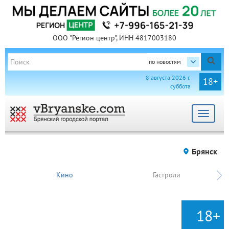
ООО "Регион центр", ИНН 4817003180
по новостям
8 августа 2026 г.
18+
суббота
Toggle
navigat
Брянск
Кино
Гастроли
18+