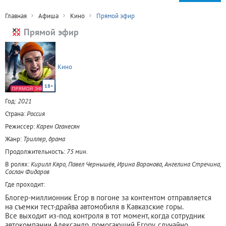
Главная
Афиша
Кино
Прямой эфир
Прямой эфир
Кино
18+
Год:
2021
Страна:
Россия
Режиссер:
Карен Оганесян
Жанр:
Триллер, драма
Продолжительность:
75 мин.
В ролях:
Кирилл Кяро, Павел Чернышёв, Ирина Воронова, Ангелина Стречина,
Сослан Фидаров
Где проходит:
Блогер-миллионник Егор в погоне за контентом отправляется
на съемки тест-драйва автомобиля в Кавказские горы.
Все выходит из-под контроля в тот момент, когда сотрудник
автокомпании Александр, помогающий Егору, случайно