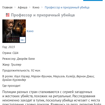
Главная
Афиша
Кино
Профессор и призрачный убийца
Профессор и призрачный убийца
Кино
16+
Год:
2023
Страна:
США
Режиссер:
Джордж Галло
Жанр:
Триллер
Продолжительность:
92 мин.
В ролях:
Коул Хаузер, Морган Фриман, Мюриэль Хилейр, Вернон Дэвис,
Брайан Курландер
Где проходит:
Полиции разных стран сталкиваются с серией загадочных
и жестоких убийств, похожих на ритуальные. Расследования
неизменно заходят в тупик, поскольку убийца исчезает с места
преступления, словно призрак. Взявшись за дело, детектив Бойд