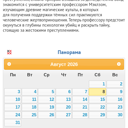
знакомится с университетским профессором Мэклзом,
изучающим древние магические культы, в которых
для получения поддержки тёмных сил практикуются
человеческие жертвоприношения. Теперь профессору предстоит
окунуться в глубины психологии убийц и раскрыть тайну,
стоящую за жестокими преступлениями.
Панорама
Август
2026
Пн
Вт
Ср
Чт
Пт
Сб
Вс
1
2
3
4
5
6
7
8
9
10
11
12
13
14
15
16
17
18
19
20
21
22
23
24
25
26
27
28
29
30
31