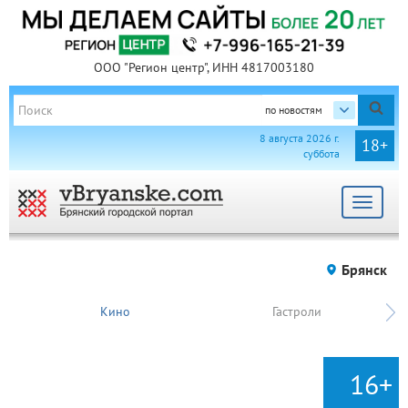
ООО "Регион центр", ИНН 4817003180
по новостям
8 августа 2026 г.
18+
суббота
Toggle
navigat
Брянск
Кино
Гастроли
16+