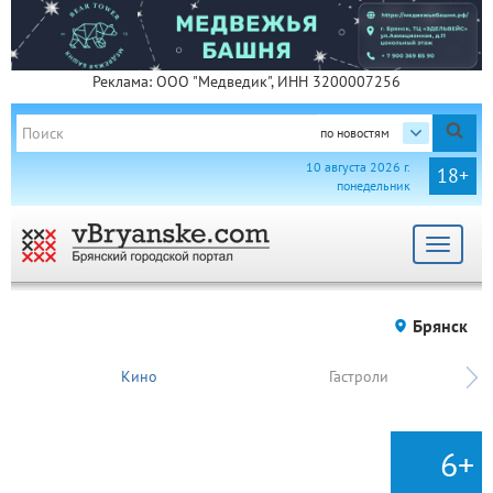
Реклама: ООО "Медведик", ИНН 3200007256
по новостям
10 августа 2026 г.
18+
понедельник
Toggle
navigat
Брянск
Кино
Гастроли
6+