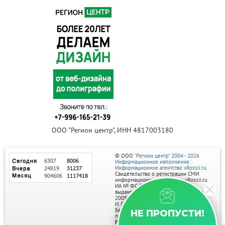
ООО "Регион центр", ИНН 4817003180
© ООО
"Регион центр" 2004 - 2026
Информационное наполнение:
Информационное агентство vRossii.ru
Свидетельство о регистрации СМИ
информационного агентства vRossii.ru
ИА № ФС 77‑35502
выдано РОСКОМНАДЗОРом 04 марта
2009г.
И. О. Главного редактора Нарыков А. Н.
Баннеры на портале размещаются на
НЕ ПРОПУСТИ!
правах рекламы.
Реклама на портале: