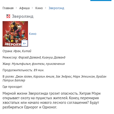
Главная
Афиша
Кино
Зверолэнд
Зверолэнд
Кино
6+
Страна:
Иран, Китай
Режиссер:
Фарзад Далванд, Киануш Далванд
Жанр:
Мультфильм, фэнтези, приключения
Продолжительность:
89 мин.
В ролях:
Джон Аллен, Каролин Амиге, Зак Эндрюс, Марк Эткинсон, Брайан
Патрик Батлер
Где проходит:
Мирной жизни Зверолэнда грозит опасность. Хитрая Мэри
открывает охоту на пушистых жителей. Конец перемирия
хвостатых или начало нового лесного соглашения? Будут
разбираться Однорог и Одноног.