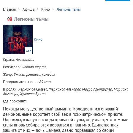
Главная
Афиша
Кино
Легионы тьмы
Легионы тьмы
Кино
16+
Страна:
Аргентина
Режиссер:
Фабиан Форте
Жанр:
Ужасы, фэнтези, комедия
Продолжительность:
89 мин.
В ролях:
Херман де Сильва, Фернандо Алькарас, Мауро Альтшулер, Мариана
Ангилери, Хулиета Брито
Где проходит:
Некогда могущественный шаман, в молодости изгонявший
демонов, ныне коротает свой век в психиатрическом приюте.
Однажды, в канун восхода кровавой луны, он узнает, что темные
силы вновь собираются ворваться в наш мир. Единственная
защита от них — дочь шамана, давно порвавшая со своим