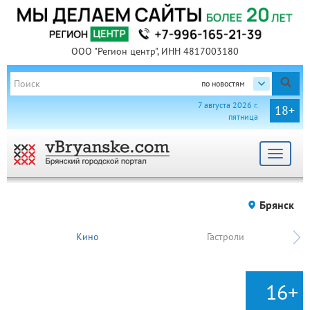
ООО "Регион центр", ИНН 4817003180
по новостям
7 августа 2026 г.
18+
пятница
Toggle
navigat
Брянск
Кино
Гастроли
16+