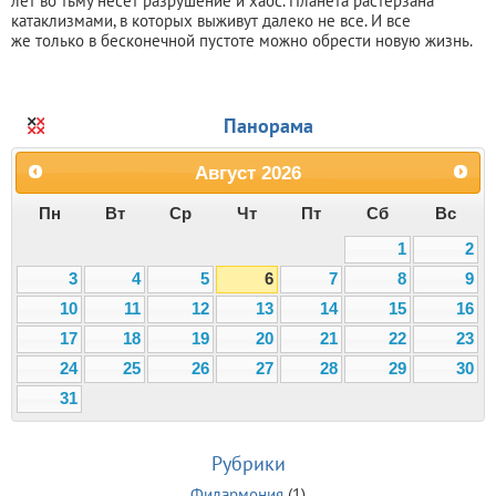
лет во тьму несет разрушение и хаос. Планета растерзана
катаклизмами, в которых выживут далеко не все. И все
же только в бесконечной пустоте можно обрести новую жизнь.
Панорама
Август
2026
Пн
Вт
Ср
Чт
Пт
Сб
Вс
1
2
3
4
5
6
7
8
9
10
11
12
13
14
15
16
17
18
19
20
21
22
23
24
25
26
27
28
29
30
31
Рубрики
Филармония
(1)