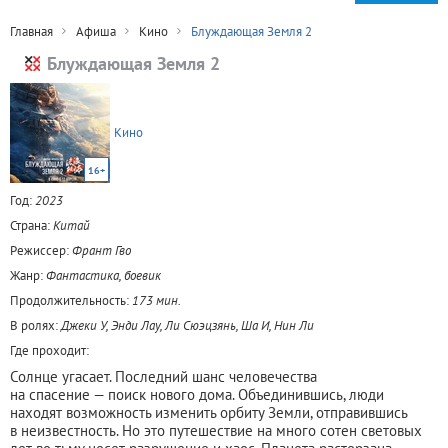
Главная
Афиша
Кино
Блуждающая Земля 2
Блуждающая Земля 2
Кино
16+
Год:
2023
Страна:
Китай
Режиссер:
Франт Гво
Жанр:
Фантастика, боевик
Продолжительность:
173 мин.
В ролях:
Джеки У, Энди Лау, Ли Сюэцзянь, Ша И, Нин Ли
Где проходит:
Солнце угасает. Последний шанс человечества
на спасение — поиск нового дома. Объединившись, люди
находят возможность изменить орбиту Земли, отправившись
в неизвестность. Но это путешествие на много сотен световых