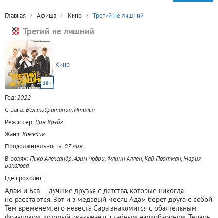
Главная
Афиша
Кино
Третий не лишний
Третий не лишний
Кино
18+
Год:
2022
Страна:
Великобритания, Италия
Режиссер:
Дин Крэйг
Жанр:
Комедия
Продолжительность:
97 мин.
В ролях:
Пико Александр, Азим Чодри, Флинн Аллен, Кай Портман, Мария
Бакалова
Где проходит:
Адам и Бав — лучшие друзья с детства, которые никогда
не расстаются. Вот и в медовый месяц Адам берет друга с собой.
Тем временем, его невеста Сара знакомится с обаятельным
французом, который оказывается тайным наркобароном. Теперь