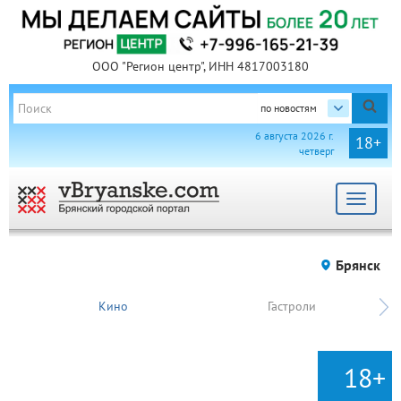
ООО "Регион центр", ИНН 4817003180
по новостям
6 августа 2026 г.
18+
четверг
Toggle
navigat
Брянск
Кино
Гастроли
18+