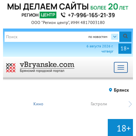
ООО "Регион центр", ИНН 4817003180
по новостям
6 августа 2026 г.
18+
четверг
Toggle
navigat
Брянск
Кино
Гастроли
18+