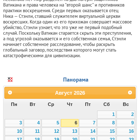
Ватикана и права человека на "второй шанс" и противников
практики воскрешения. Среди первых оказывается отец
Ника — Стэнли, ставший служителем виртуальной церкви
воскресших. Когда один из его прихожан совершает массовое
убийство, Стэнли узнает, что это уже не первый подобный
случай. Поскольку Ватикан старается скрыть эти преступления,
а под угрозой оказывается и его собственная семья, Стэнли
начинает собственное расследование, чтобы раскрыть
глобальный заговор, последствия которого могут стать
катастрофическими для цивилизации.
Панорама
Август
2026
Пн
Вт
Ср
Чт
Пт
Сб
Вс
1
2
3
4
5
6
7
8
9
10
11
12
13
14
15
16
17
18
19
20
21
22
23