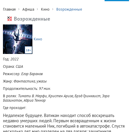
Главная
Афиша
Кино
Возрожденные
Возрожденные
Кино
18+
Год:
2022
Страна:
США
Режиссер:
Егор Баранов
Жанр:
Фантастика, ужасы
Продолжительность:
97 мин.
В ролях:
Тимоти В. Мерфи, Кристен Ариза, Брэд Гринквист, Эзра
Баззингтон, Адриа Теннор
Где проходит:
Недалекое будущее. Ватикан находит способ воскрешать
недавно умерших людей. Первым возвращенным к жизни
становится маленький Ник, погибший в автокатастрофе. Спустя
несколько лет мир разделен на два лагеря: защитников