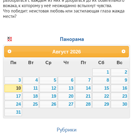
разобраться с каждым из них и добраться до их обаятельного
вожака, к которому у неё неожиданно вспыхнут чувства.
Что победит: неистовая любовь или застилающая глаза жажда
мести?
Панорама
Август
2026
Пн
Вт
Ср
Чт
Пт
Сб
Вс
1
2
3
4
5
6
7
8
9
10
11
12
13
14
15
16
17
18
19
20
21
22
23
24
25
26
27
28
29
30
31
Рубрики