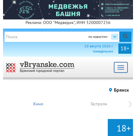
Реклама: ООО "Медведик", ИНН 3200007256
по новостям
10 августа 2026 г.
18+
понедельник
Toggle
navigat
Брянск
Кино
Гастроли
18+