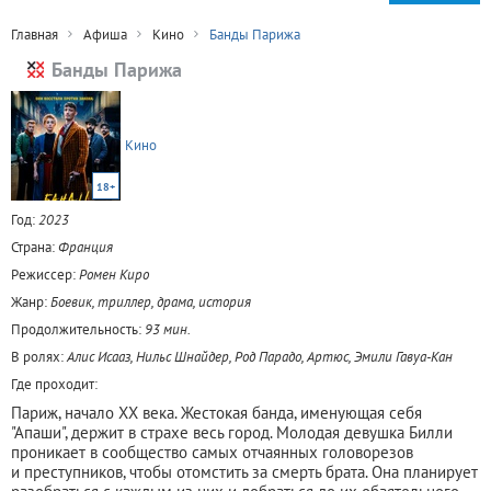
Главная
Афиша
Кино
Банды Парижа
Банды Парижа
Кино
18+
Год:
2023
Страна:
Франция
Режиссер:
Ромен Киро
Жанр:
Боевик, триллер, драма, история
Продолжительность:
93 мин.
В ролях:
Алис Исааз, Нильс Шнайдер, Род Парадо, Артюс, Эмили Гавуа-Кан
Где проходит:
Париж, начало XX века. Жестокая банда, именующая себя
"Апаши", держит в страхе весь город. Молодая девушка Билли
проникает в сообщество самых отчаянных головорезов
и преступников, чтобы отомстить за смерть брата. Она планирует