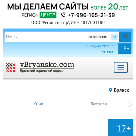
ООО "Регион центр", ИНН 4817003180
по новостям
6 августа 2026 г.
18+
четверг
Toggle
navigat
Брянск
Кино
Гастроли
12+