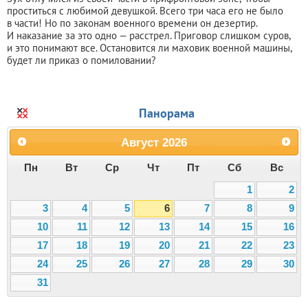
проститься с любимой девушкой.​ Всего три часа его не было
в части!​ Но по законам военного времени он дезертир.
И наказание за это одно — расстрел.​ ​Приговор слишком суров,
и это понимают все. Остановится ли маховик военной машины,
будет ли приказ о помиловании?
Панорама
Август
2026
Пн
Вт
Ср
Чт
Пт
Сб
Вс
1
2
3
4
5
6
7
8
9
10
11
12
13
14
15
16
17
18
19
20
21
22
23
24
25
26
27
28
29
30
31