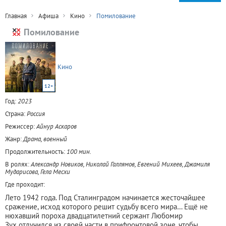
Главная
Афиша
Кино
Помилование
Помилование
Кино
12+
Год:
2023
Страна:
Россия
Режиссер:
Айнур Аскаров
Жанр:
Драма, военный
Продолжительность:
100 мин.
В ролях:
Александр Новиков, Николай Галлямов, Евгений Михеев, Джамиля
Мударисова, Гела Месхи
Где проходит:
Лето 1942 года. Под Сталинградом начинается жесточайшее
сражение, исход которого решит судьбу всего мира… Ещё не
нюхавший пороха двадцатилетний сержант Любомир
Зух отлучился из своей части в прифронтовой зоне, чтобы