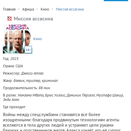
Главная
Афиша
Кино
Миссия ассасина
Миссия ассасина
Кино
18+
Год:
2023
Страна:
США
Режиссер:
Джесси Атлас
Жанр:
Боевик, триллер, криминал
Продолжительность:
88 мин.
В ролях:
Номзамо Мбата, Брюс Уиллис, Доминик Пёрселл, Мустафа Шакир,
Энди Алло
Где проходит:
Войны между спецслужбами становятся всё более
изощренными: благодаря продвинутым технологиям агенты
вселяются в тела других людей и устраняют цели руками
близких и родственников жертв. Алекса узнаёт, что её супруг,