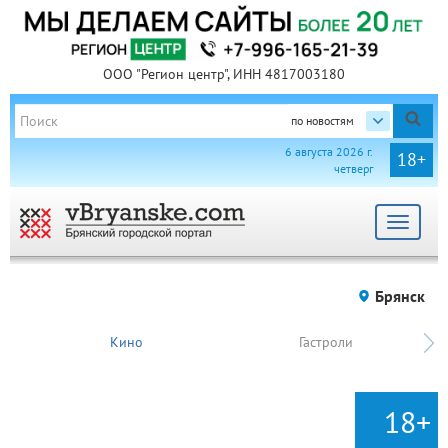
ООО "Регион центр", ИНН 4817003180
по новостям
6 августа 2026 г.
18+
четверг
Toggle
navigat
Брянск
Кино
Гастроли
18+