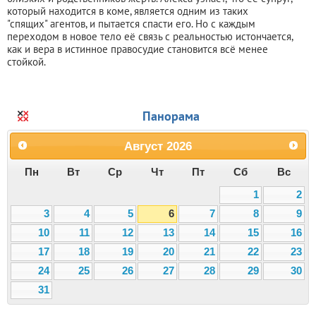
который находится в коме, является одним из таких
"спящих" агентов, и пытается спасти его. Но с каждым
переходом в новое тело её связь с реальностью истончается,
как и вера в истинное правосудие становится всё менее
стойкой.
Панорама
Август
2026
Пн
Вт
Ср
Чт
Пт
Сб
Вс
1
2
3
4
5
6
7
8
9
10
11
12
13
14
15
16
17
18
19
20
21
22
23
24
25
26
27
28
29
30
31