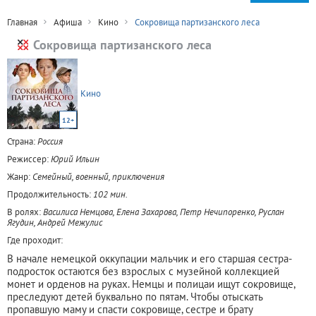
Главная
Афиша
Кино
Сокровища партизанского леса
Сокровища партизанского леса
Кино
12+
Страна:
Россия
Режиссер:
Юрий Ильин
Жанр:
Семейный, военный, приключения
Продолжительность:
102 мин.
В ролях:
Василиса Немцова, Елена Захарова, Петр Нечипоренко, Руслан
Ягудин, Андрей Межулис
Где проходит:
В начале немецкой оккупации мальчик и его старшая сестра-
подросток остаются без взрослых с музейной коллекцией
монет и орденов на руках. Немцы и полицаи ищут сокровище,
преследуют детей буквально по пятам. Чтобы отыскать
пропавшую маму и спасти сокровище, сестре и брату