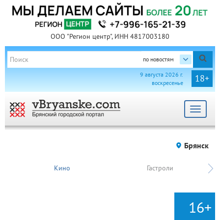
ООО "Регион центр", ИНН 4817003180
по новостям
9 августа 2026 г.
18+
воскресенье
Toggle
navigat
Брянск
Кино
Гастроли
16+