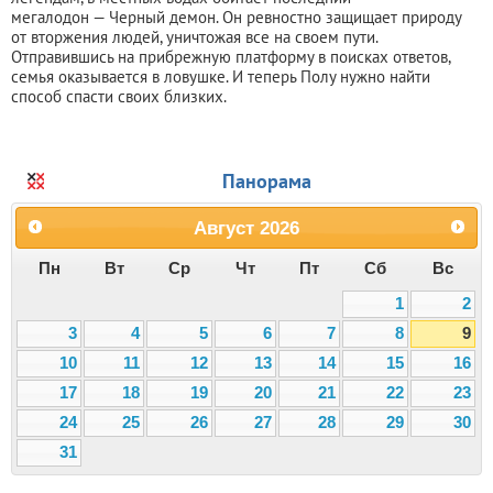
мегалодон — Черный демон. Он ревностно защищает природу
от вторжения людей, уничтожая все на своем пути.
Отправившись на прибрежную платформу в поисках ответов,
семья оказывается в ловушке. И теперь Полу нужно найти
способ спасти своих близких.
Панорама
Август
2026
Пн
Вт
Ср
Чт
Пт
Сб
Вс
1
2
3
4
5
6
7
8
9
10
11
12
13
14
15
16
17
18
19
20
21
22
23
24
25
26
27
28
29
30
31