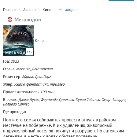
Главная
Афиша
Кино
Мегалодон
Мегалодон
Кино
16+
Год:
2023
Страна:
Мексика, Доминикана
Режиссер:
Адриан Грюнберг
Жанр:
Ужасы, фантастика, триллер
Продолжительность:
100 мин.
В ролях:
Джош Лукас, Фернанда Уррехола, Хулио Седильо, Омар Чапарро,
Боливар Санчес
Где проходит:
Пол и его семья собираются провести отпуск в райском
местечке на побережье. К их удивлению, живописный
и дружелюбный поселок покинут и разрушен. По ацтекским
легендам, в местных водах обитает последний