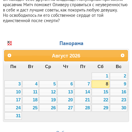
красавчик Митч поможет Оливеру справиться с неуверенностью
в себе и даст лучшие советы, как покорить любую девушку.
Но освободилось ли его собственное сердце от той
единственной после смерти?
Панорама
Август
2026
Пн
Вт
Ср
Чт
Пт
Сб
Вс
1
2
3
4
5
6
7
8
9
10
11
12
13
14
15
16
17
18
19
20
21
22
23
24
25
26
27
28
29
30
31