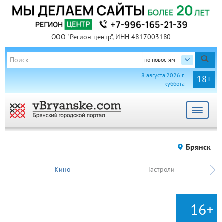
ООО "Регион центр", ИНН 4817003180
по новостям
8 августа 2026 г.
18+
суббота
Toggle
navigat
Брянск
Кино
Гастроли
16+