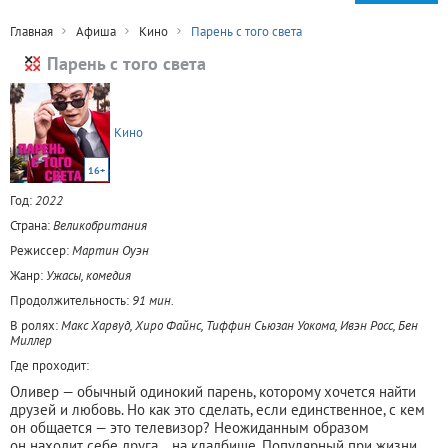
Главная
Афиша
Кино
Парень с того света
Парень с того света
Кино
16+
Год:
2022
Страна:
Великобритания
Режиссер:
Мартин Оуэн
Жанр:
Ужасы, комедия
Продолжительность:
91 мин.
В ролях:
Макс Харвуд, Хиро Файнс, Тиффин Сьюзан Уокома, Ивэн Росс, Бен
Миллер
Где проходит:
Оливер — обычный одинокий парень, которому хочется найти
друзей и любовь. Но как это сделать, если единственное, с кем
он общается — это телевизор? Неожиданным образом
он находит себе друга… на кладбище. Популярный при жизни