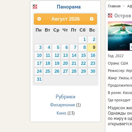
Панорама
Главная
Аф
Остров
Август
2026
Пн
Вт
Ср
Чт
Пт
Сб
Вс
1
2
3
4
5
6
7
8
9
10
11
12
13
14
15
16
Год:
2022
Страна:
США
17
18
19
20
21
22
23
Режиссер:
Кер
24
25
26
27
28
29
30
Жанр:
Ужасы, 
31
Продолжитель
В ролях:
Касса
Рубрики
Где проходит:
Филармония
(1)
Мэдисон жив
Кино
(13)
Однажды она
по миру в о
открывается