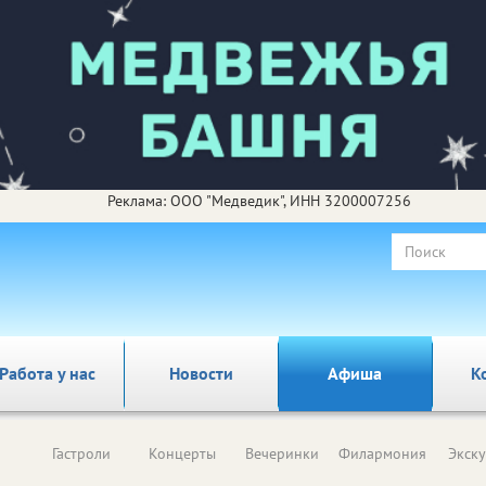
Реклама: ООО "Медведик", ИНН 3200007256
Работа у нас
Новости
Афиша
К
Гастроли
Концерты
Вечеринки
Филармония
Экск