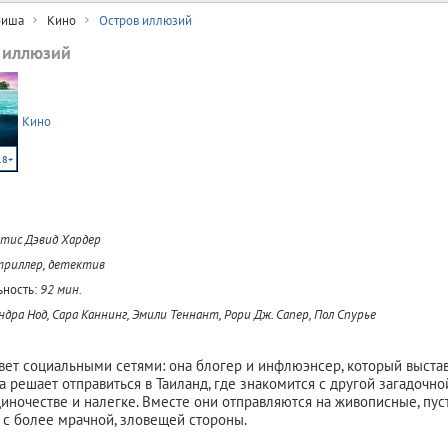
иша
Кино
Остров иллюзий
 иллюзий
Кино
18+
тис Дэвид Хардер
триллер, детектив
ность:
92 мин.
ндра Нод, Сара Каннинг, Эмили Теннант, Рори Дж. Сапер, Пол Спурье
ет социальными сетями: она блогер и инфлюэнсер, который выстав
 решает отправиться в Таиланд, где знакомится с другой загадочн
диночестве и налегке. Вместе они отправляются на живописные, пус
 с более мрачной, зловещей стороны.