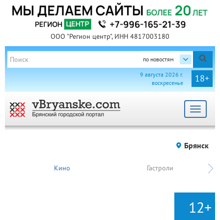
ООО "Регион центр", ИНН 4817003180
по новостям
9 августа 2026 г.
18+
воскресенье
Toggle
navigat
Брянск
Кино
Гастроли
12+