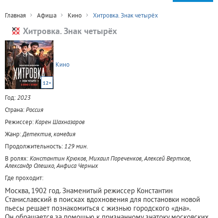
Главная
Афиша
Кино
Хитровка. Знак четырёх
Хитровка. Знак четырёх
Кино
12+
Год:
2023
Страна:
Россия
Режиссер:
Карен Шахназаров
Жанр:
Детектив, комедия
Продолжительность:
129 мин.
В ролях:
Константин Крюков, Михаил Пореченков, Алексей Вертков,
Александр Олешко, Анфиса Черных
Где проходит:
Москва, 1902 год. Знаменитый режиссер Константин
Станиславский в поисках вдохновения для постановки новой
пьесы решает познакомиться с жизнью городского «дна».
Он обращается за помощью к признанному знатоку московских