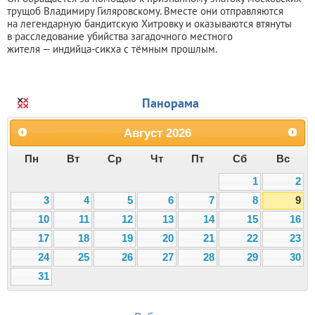
трущоб Владимиру Гиляровскому. Вместе они отправляются
на легендарную бандитскую Хитровку и оказываются втянуты
в расследование убийства загадочного местного
жителя — индийца-сикха с тёмным прошлым.
Панорама
Август
2026
Пн
Вт
Ср
Чт
Пт
Сб
Вс
1
2
3
4
5
6
7
8
9
10
11
12
13
14
15
16
17
18
19
20
21
22
23
24
25
26
27
28
29
30
31