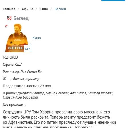
Главная
Афиша
Кино
Беглец
Беглец
Кино
18+
Год:
2023
Страна:
США
Режиссер:
Рик Роман Во
Жанр:
Боевик, триллер
Продолжительность:
120 мин.
В ролях:
Джерард Батлер, Навид Негабан, Али Фазал, Бахадор Фолади,
Оливия-Мэй Барретт
Где проходит:
Сотрудник ЦРУ Том Харрис провалил свою миссию, и его
личность была раскрыта. Теперь агенту предстоит бежать
из Афганистана. Его по пятам преследуют лучшие наемники
мира и элитный спецназ противника. Добраться