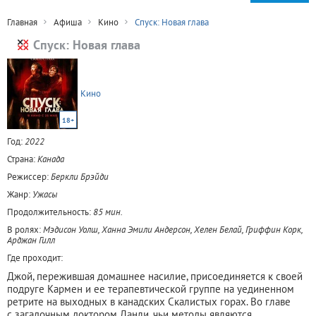
Главная
Афиша
Кино
Спуск: Новая глава
Спуск: Новая глава
Кино
18+
Год:
2022
Страна:
Канада
Режиссер:
Беркли Брэйди
Жанр:
Ужасы
Продолжительность:
85 мин.
В ролях:
Мэдисон Уолш, Ханна Эмили Андерсон, Хелен Белай, Гриффин Корк,
Арджан Гилл
Где проходит:
Джой, пережившая домашнее насилие, присоединяется к своей
подруге Кармен и ее терапевтической группе на уединенном
ретрите на выходных в канадских Скалистых горах. Во главе
с загадочным доктором Данли, чьи методы являются