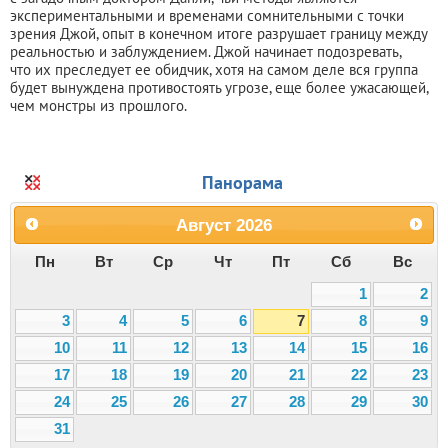
экспериментальными и временами сомнительными с точки
зрения Джой, опыт в конечном итоге разрушает границу между
реальностью и заблуждением. Джой начинает подозревать,
что их преследует ее обидчик, хотя на самом деле вся группа
будет вынуждена противостоять угрозе, еще более ужасающей,
чем монстры из прошлого.
Панорама
Август
2026
Пн
Вт
Ср
Чт
Пт
Сб
Вс
1
2
3
4
5
6
7
8
9
10
11
12
13
14
15
16
17
18
19
20
21
22
23
24
25
26
27
28
29
30
31