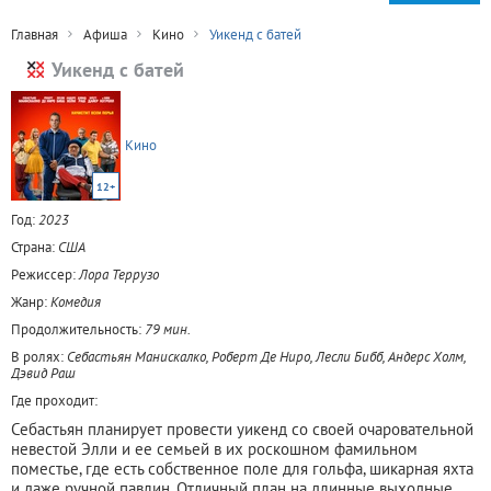
Главная
Афиша
Кино
Уикенд с батей
Уикенд с батей
Кино
12+
Год:
2023
Страна:
США
Режиссер:
Лора Террузо
Жанр:
Комедия
Продолжительность:
79 мин.
В ролях:
Себастьян Манискалко, Роберт Де Ниро, Лесли Бибб, Андерс Холм,
Дэвид Раш
Где проходит:
Себастьян планирует провести уикенд со своей очаровательной
невестой Элли и ее семьей в их роскошном фамильном
поместье, где есть собственное поле для гольфа, шикарная яхта
и даже ручной павлин. Отличный план на длинные выходные,