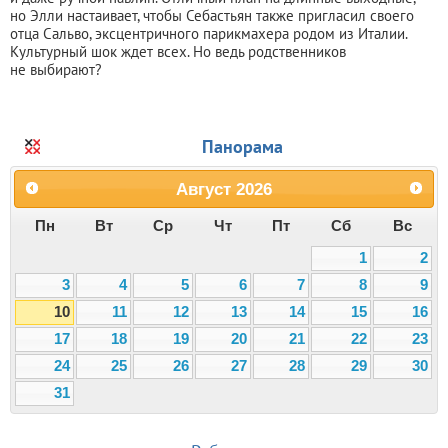
но Элли настаивает, чтобы Себастьян также пригласил своего
отца Сальво, эксцентричного парикмахера родом из Италии.
Культурный шок ждет всех. Но ведь родственников
не выбирают?
Панорама
Август
2026
Пн
Вт
Ср
Чт
Пт
Сб
Вс
1
2
3
4
5
6
7
8
9
10
11
12
13
14
15
16
17
18
19
20
21
22
23
24
25
26
27
28
29
30
31