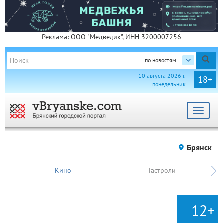
Реклама: ООО "Медведик", ИНН 3200007256
по новостям
10 августа 2026 г.
18+
понедельник
Toggle
navigat
Брянск
Кино
Гастроли
12+