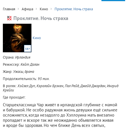
Главная
Афиша
Кино
Проклятие. Ночь страха
Проклятие. Ночь страха
Кино
16+
Страна:
Ирландия
Режиссер:
Кейт Долан
Жанр:
Ужасы, драма
Продолжительность:
93 мин.
В ролях:
Хэйзел Дуп, Кэролайн Брэкен, Пол Рейд, Джейд Джордан, Ингрид
Крейги
Где проходит:
Старшеклассница Чар живёт в ирландской глубинке с мамой
и бабушкой. Не особо радужная жизнь девушки ещё сильнее
осложняется, когда незадолго до Хэллоуина мать внезапно
пропадает и вскоре так же неожиданно объявляется живая
и вроде бы здоровая. Но чем ближе День всех святых,