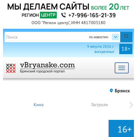
ООО "Регион центр", ИНН 4817003180
по новостям
9 августа 2026 г.
18+
воскресенье
Toggle
navigat
Брянск
Кино
Гастроли
16+