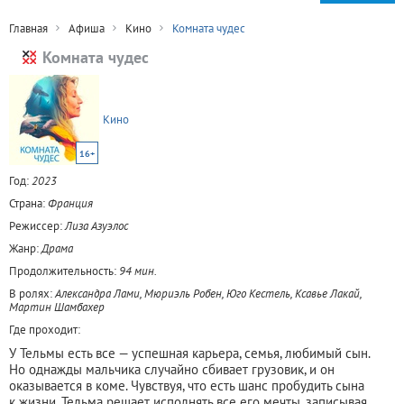
Главная
Афиша
Кино
Комната чудес
Комната чудес
Кино
16+
Год:
2023
Страна:
Франция
Режиссер:
Лиза Азуэлос
Жанр:
Драма
Продолжительность:
94 мин.
В ролях:
Александра Лами, Мюриэль Робен, Юго Кестель, Ксавье Лакай,
Мартин Шамбахер
Где проходит:
У Тельмы есть все — успешная карьера, семья, любимый сын.
Но однажды мальчика случайно сбивает грузовик, и он
оказывается в коме. Чувствуя, что есть шанс пробудить сына
к жизни, Тельма решает исполнять все его мечты, записывая