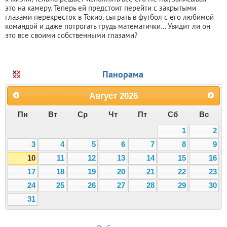
это на камеру. Теперь ей предстоит перейти с закрытыми
глазами перекресток в Токио, сыграть в футбол с его любимой
командой и даже потрогать грудь математички… Увидит ли он
это все своими собственными глазами?
Панорама
Август
2026
Пн
Вт
Ср
Чт
Пт
Сб
Вс
1
2
3
4
5
6
7
8
9
10
11
12
13
14
15
16
17
18
19
20
21
22
23
24
25
26
27
28
29
30
31