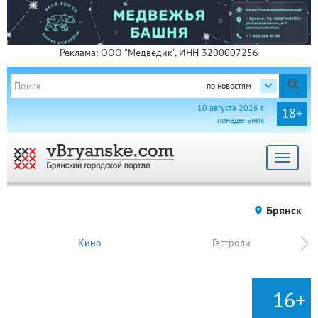
Реклама: ООО "Медведик", ИНН 3200007256
по новостям
10 августа 2026 г.
18+
понедельник
Toggle
navigat
Брянск
Кино
Гастроли
16+