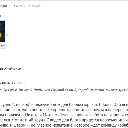
иша
Кино
Снегирь
ь
Кино
16+
ис Хлебников
ность:
116 мин.
андр Робак, Тимофей Трибунцев, Евгений Сытый, Сергей Наседкин, Михаил Крем
удно​ "Снегирь"​ — плавучий дом для банды морских бродяг. Они все
ание взять улов побогаче, хорошо заработать, вернуться на берег 
два новичка​ — Никита и Максим. Ледяные волны, работа на износ и
делся этот летний круиз. С видео для блога придется повременить и
иво, и шторм — не главное испытание, которое ждет команду кораб