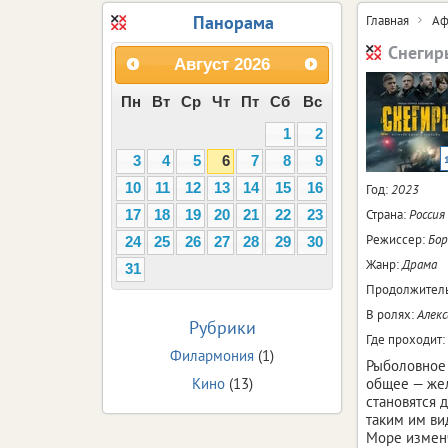
Панорама
Главная
Аф
Снегир
Август
2026
Пн
Вт
Ср
Чт
Пт
Сб
Вс
1
2
3
4
5
6
7
8
9
10
11
12
13
14
15
16
Год:
2023
Страна:
Россия
17
18
19
20
21
22
23
Режиссер:
Бор
24
25
26
27
28
29
30
Жанр:
Драма
31
Продолжитель
В ролях:
Алекс
Рубрики
Где проходит:
Филармония
(1)
Рыболовное с
Кино
(13)
общее — жел
становятся 
таким им ви
Море изменч