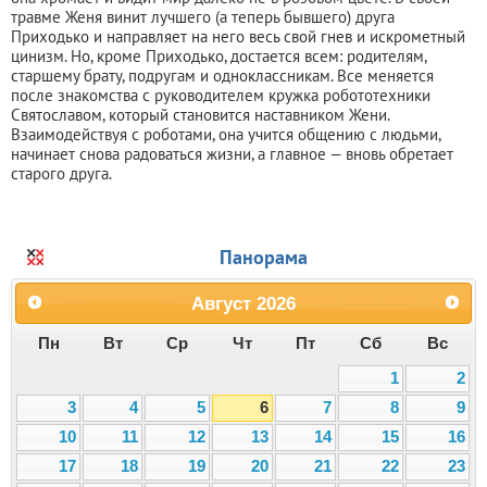
травме Женя винит лучшего (а теперь бывшего) друга
Приходько и направляет на него весь свой гнев и искрометный
цинизм. Но, кроме Приходько, достается всем: родителям,
старшему брату, подругам и одноклассникам. Все меняется
после знакомства с руководителем кружка робототехники
Святославом, который становится наставником Жени.
Взаимодействуя с роботами, она учится общению с людьми,
начинает снова радоваться жизни, а главное — вновь обретает
старого друга.
Панорама
Август
2026
Пн
Вт
Ср
Чт
Пт
Сб
Вс
1
2
3
4
5
6
7
8
9
10
11
12
13
14
15
16
17
18
19
20
21
22
23