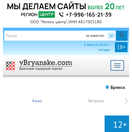
ООО "Регион центр", ИНН 4817003180
по новостям
6 августа 2026 г.
18+
четверг
Toggle
navigat
Брянск
Кино
Гастроли
12+