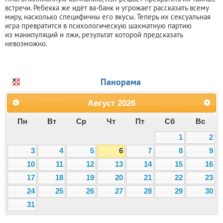
встречи. Ребекка же идёт ва-банк и угрожает рассказать всему
миру, насколько специфичны его вкусы. Теперь их сексуальная
игра превратится в психологическую шахматную партию
из манипуляций и лжи, результат которой предсказать
невозможно.
Панорама
Август
2026
Пн
Вт
Ср
Чт
Пт
Сб
Вс
1
2
3
4
5
6
7
8
9
10
11
12
13
14
15
16
17
18
19
20
21
22
23
24
25
26
27
28
29
30
31