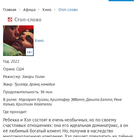
Главная
Афиша
Кино
Стоп-слово
Стоп-слово
Кино
18+
Год:
2022
Страна:
США
Режиссер:
Закари Уигон
Жанр:
Триллер, драма, комедия
Продолжительность:
96 мин.
В ролях:
Маргарет Куэлли, Кристофер Эбботт, Данита Бэттл, Рене
Кальво, Кристиан Казателли
Где проходит:
Ребекка и Хэл состоят в очень необычных, но по-своему
счастливых отношениях: она его идеальная доминатрикс, а он
её любимый богатый клиент. Но, получив в наследство
многомиллионную компанию, Хэл решает прекратить их тайные