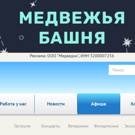
Реклама: ООО "Медведик", ИНН 3200007256
Работа у нас
Новости
Афиша
К
Гастроли
Концерты
Вечеринки
Филармония
Экск