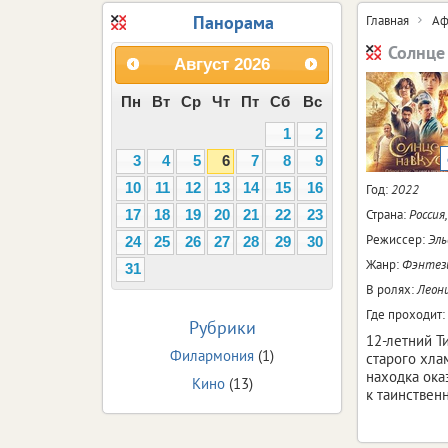
Панорама
Главная
Аф
Солнце
Август
2026
Пн
Вт
Ср
Чт
Пт
Сб
Вс
1
2
3
4
5
6
7
8
9
10
11
12
13
14
15
16
Год:
2022
Страна:
Россия
17
18
19
20
21
22
23
Режиссер:
Эль
24
25
26
27
28
29
30
Жанр:
Фэнтези
31
В ролях:
Леони
Где проходит:
Рубрики
12-летний Т
Филармония
(1)
старого хла
находка ока
Кино
(13)
к таинствен