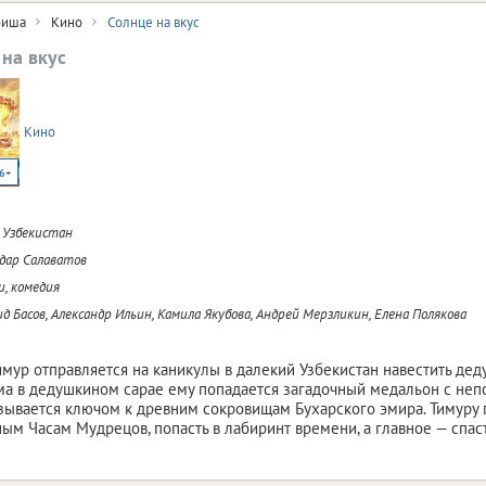
иша
Кино
Солнце на вкус
 на вкус
Кино
6+
, Узбекистан
дар Салаватов
, комедия
д Басов, Александр Ильин, Камила Якубова, Андрей Мерзликин, Елена Полякова
имур отправляется на каникулы в далекий Узбекистан навестить дед
ма в дедушкином сарае ему попадается загадочный медальон с неп
зывается ключом к древним сокровищам Бухарского эмира. Тимуру 
ным Часам Мудрецов, попасть в лабиринт времени, а главное — спас