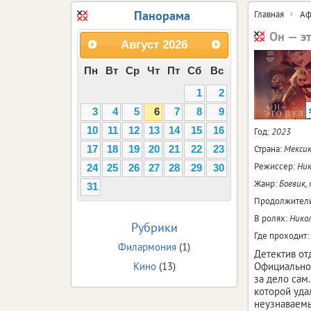
Панорама
Главная
Аф
Он — э
Август
2026
Пн
Вт
Ср
Чт
Пт
Сб
Вс
1
2
3
4
5
6
7
8
9
10
11
12
13
14
15
16
Год:
2023
Страна:
Мексик
17
18
19
20
21
22
23
Режиссер:
Ник
24
25
26
27
28
29
30
Жанр:
Боевик,
31
Продолжитель
В ролях:
Никол
Рубрики
Где проходит:
Филармония
(1)
Детектив от
Кино
(13)
Официальное
за дело сам
которой уда
неузнаваемы