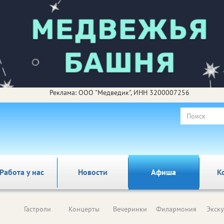
Реклама: ООО "Медведик", ИНН 3200007256
Работа у нас
Новости
Афиша
К
Гастроли
Концерты
Вечеринки
Филармония
Экск