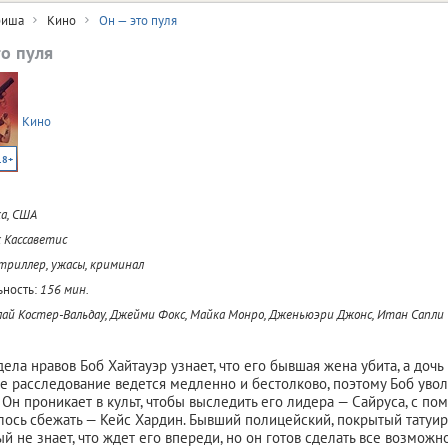
иша
Кино
Он — это пуля
то пуля
Кино
18+
а, США
 Кассаветис
 триллер, ужасы, криминал
ность:
156 мин.
ай Костер-Вальдау, Джейми Фокс, Майка Монро, Дженьюэри Джонс, Итан Сапли
дела нравов Боб Хайтауэр узнает, что его бывшая жена убита, а доч
 расследование ведется медленно и бестолково, поэтому Боб увол
. Он проникает в культ, чтобы выследить его лидера — Сайруса, с п
лось сбежать — Кейс Хардин. Бывший полицейский, покрытый татуи
й не знает, что ждет его впереди, но он готов сделать все возможно