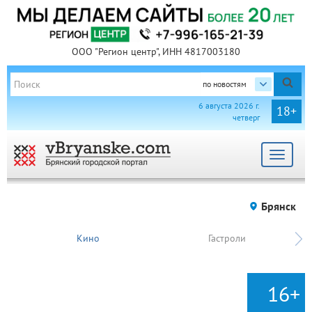
ООО "Регион центр", ИНН 4817003180
по новостям
6 августа 2026 г.
18+
четверг
Toggle
navigat
Брянск
Кино
Гастроли
16+