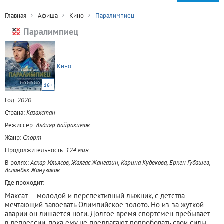
Главная
Афиша
Кино
Паралимпиец
Паралимпиец
Кино
16+
Год:
2020
Страна:
Казахстан
Режиссер:
Алдияр Байракимов
Жанр:
Спорт
Продолжительность:
124 мин.
В ролях:
Аскар Ильясов, Жалгас Жангазин, Карина Кудекова, Еркен Губашев,
Асланбек Жанузаков
Где проходит:
Максат — молодой и перспективный лыжник, с детства
мечтающий завоевать Олимпийское золото. Но из-за жуткой
аварии он лишается ноги. Долгое время спортсмен пребывает
в депрессии, пока ему не предлагают попробовать свои силы