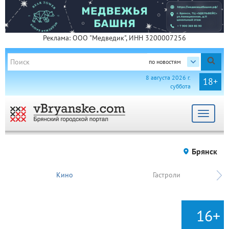
Реклама: ООО "Медведик", ИНН 3200007256
по новостям
8 августа 2026 г.
18+
суббота
Toggle
navigat
Брянск
Кино
Гастроли
16+