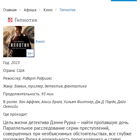
Главная
Афиша
Кино
Гипнотик
Гипнотик
Кино
16+
Год:
2023
Страна:
США
Режиссер:
Роберт Родригес
Жанр:
Боевик, триллер, детектив, фантастика
Продолжительность:
93 мин.
В ролях:
Бен Аффлек, Алиси Брага, Уильям Фихтнер, Дж.Д. Пардо, Дайо
Окенийи
Где проходит:
Цель жизни детектива Дэнни Рурка — найти пропавшую дочь.
Параллельное расследование серии преступлений,
совершенных при необъяснимых обстоятельствах, все глубже
погружает Рурка в ирреальность происходящего и ставит