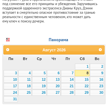
под сомнение все его принципы и убеждения. Заручившись
поддержкой одаренного экстрасенса Дианы Круз, Дэнни
вступает в смертельно опасное противостояние за гранью
реальности с единственным человеком, кто может дать
ему ключ к поиску дочери.
Панорама
Август
2026
Пн
Вт
Ср
Чт
Пт
Сб
Вс
1
2
3
4
5
6
7
8
9
10
11
12
13
14
15
16
17
18
19
20
21
22
23
24
25
26
27
28
29
30
31