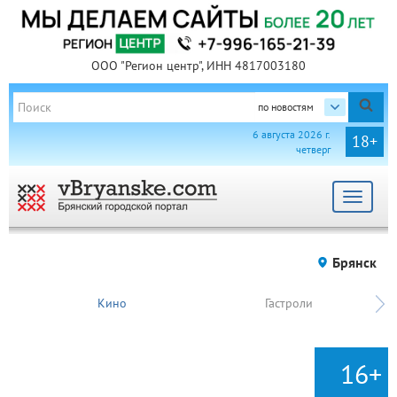
ООО "Регион центр", ИНН 4817003180
по новостям
6 августа 2026 г.
18+
четверг
Toggle
navigat
Брянск
Кино
Гастроли
16+