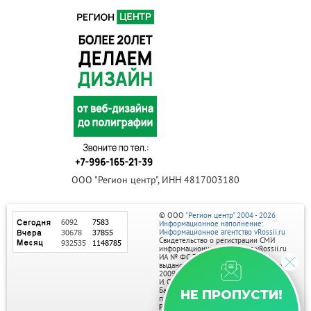
ООО "Регион центр", ИНН 4817003180
© ООО
"Регион центр" 2004 - 2026
Информационное наполнение:
Информационное агентство vRossii.ru
Свидетельство о регистрации СМИ
информационного агентства vRossii.ru
ИА № ФС 77‑35502
выдано РОСКОМНАДЗОРом 04 марта
2009г.
И. О. Главного редактора Нарыков А. Н.
Баннеры на портале размещаются на
НЕ ПРОПУСТИ!
правах рекламы.
Реклама на портале: